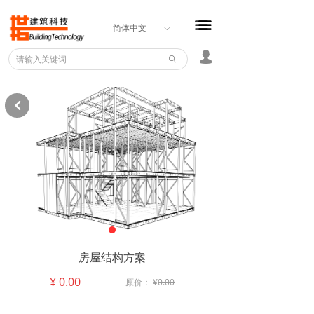
首页
끀
끀
简体中文
ꀅ
BIM服务中心
넙
ꄙ
建筑体系
낒
构件数据库
企业云平台
房屋结构方案
¥
0.00
原价：
¥
0.00